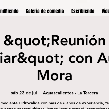
andRiendo
Galería de comedia
Escribiendo
Víd
&quot;Reunión
iar&quot; con 
Mora
sáb 23 de jul
  |  
Aguascalientes - La Tercera
omediante Hidrocalida con más de 6 años de experiencia, tr
n donde contará chistes, improvisará y tendrá interacciones