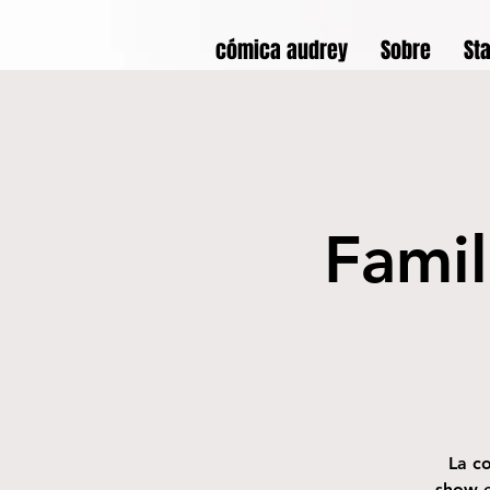
cómica audrey
Sobre
St
Famil
La c
show e