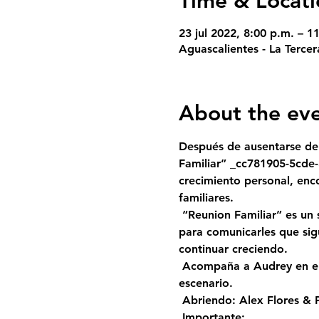
Time & Locati
23 jul 2022, 8:00 p.m. – 
Aguascalientes - La Terce
About the ev
Después de ausentarse de
Familiar”
 _cc781905-5cde
crecimiento personal, enc
familiares. 
 “Reunion Familiar” es un show de stand up en la carrera de Audrey con el que quiere reunir a toda la familia 
para comunicarles que sig
continuar creciendo.
 Acompaña a Audrey en el final de su gira por Latinoamerica y aplaude, apláudela mucho, la verás llorar en el 
escenario.
 Abriendo: Alex Flores &
Importante: