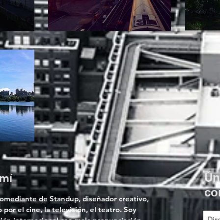
mí
Ún
co
comediante de Standup, diseñador creativo,
por el cine, la televisión, el teatro. Soy