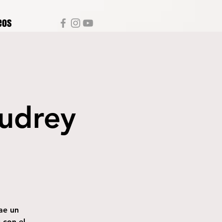
eos
Audrey
ae un
 con el