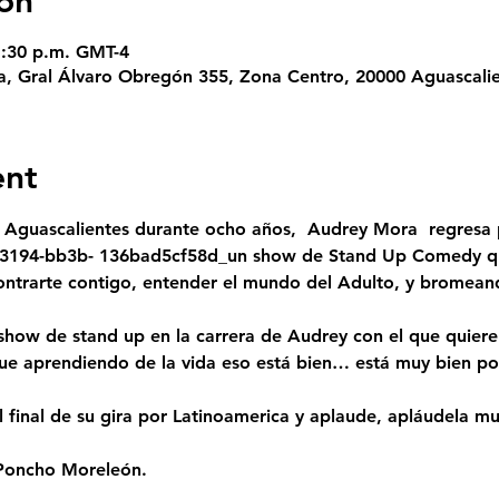
on
11:30 p.m. GMT-4
ra, Gral Álvaro Obregón 355, Zona Centro, 20000 Aguascali
ent
 Aguascalientes durante ocho años, 
 Audrey Mora
  regresa 
-3194-bb3b- 136bad5cf58d_un show de Stand Up Comedy qu
ontrarte contigo, entender el mundo del Adulto, y bromeand
ue aprendiendo de la vida eso está bien… está muy bien por
 Poncho Moreleón. 