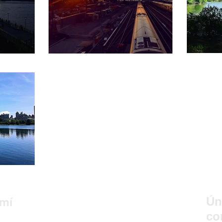
mí
Ún
co