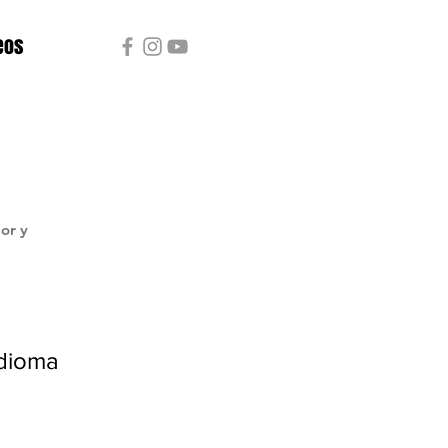
eos
or y
idioma