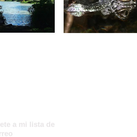
ete a mi lista de
rreo